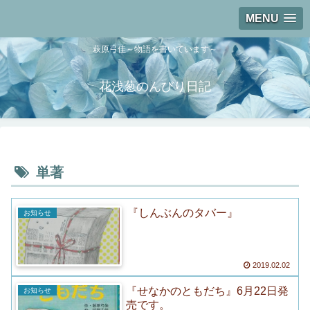
MENU
萩原弓佳～物語を書いています～
花浅葱のんびり日記
単著
『しんぶんのタバー』
お知らせ
2019.02.02
『せなかのともだち』6月22日発
お知らせ
売です。