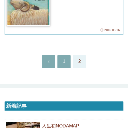
2016.06.16
前
1
2
へ
新着記事
人生初NODAMAP