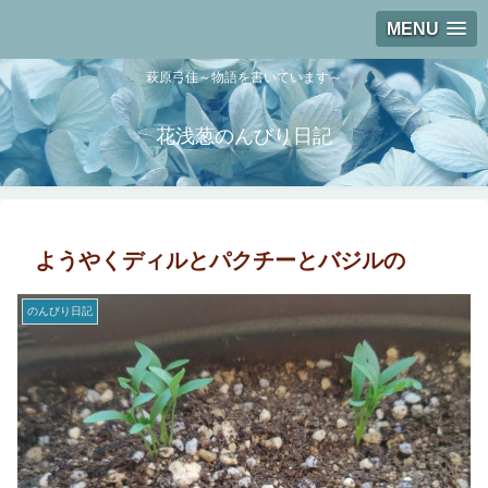
MENU
萩原弓佳～物語を書いています～
花浅葱のんびり日記
ようやくディルとパクチーとバジルの
のんびり日記