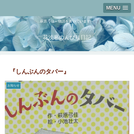
MENU
萩原弓佳～物語を書いています～
花浅葱のんびり日記
『しんぶんのタバー』
お知らせ