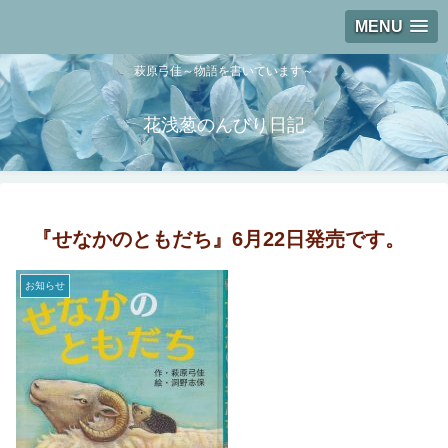
MENU
萩原弓佳～物語を書いています～
花浅葱のんびり日記
『せなかのともだち』6月22日発売です。
お知らせ